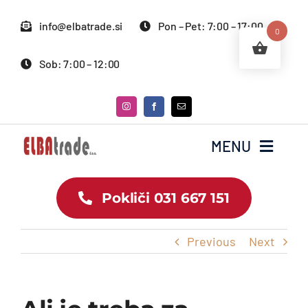
Skip
info@elbatrade.si
Pon – Pet: 7:00 – 17:00
to
0
content
Sob: 7:00 – 12:00
MENU
Pokliči 031 667 151
Domov
Ponudba
Previous
Next
Storitve