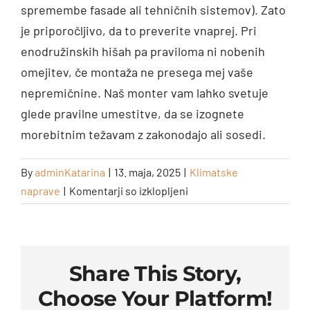
spremembe fasade ali tehničnih sistemov). Zato
je priporočljivo, da to preverite vnaprej. Pri
enodružinskih hišah pa praviloma ni nobenih
omejitev, če montaža ne presega mej vaše
nepremičnine. Naš monter vam lahko svetuje
glede pravilne umestitve, da se izognete
morebitnim težavam z zakonodajo ali sosedi.
By
adminKatarina
|
13. maja, 2025
|
Klimatske
za
naprave
|
Komentarji so izklopljeni
Ali
je
treba
za
Share This Story,
montažo
Choose Your Platform!
klime