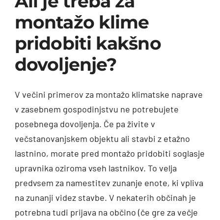
Ali je treba za
Kalkulatorji
montažo klime
pridobiti kakšno
O nas
dovoljenje?
Kontaktirajte
nas
V večini primerov za montažo klimatske naprave
Pogosta
vprašanja
v zasebnem gospodinjstvu ne potrebujete
posebnega dovoljenja. Če pa živite v
večstanovanjskem objektu ali stavbi z etažno
lastnino, morate pred montažo pridobiti soglasje
upravnika oziroma vseh lastnikov. To velja
predvsem za namestitev zunanje enote, ki vpliva
na zunanji videz stavbe. V nekaterih občinah je
potrebna tudi prijava na občino (če gre za večje