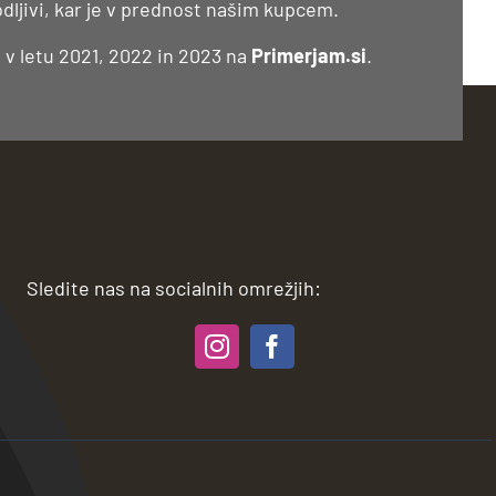
dljivi, kar je v prednost našim kupcem.
e v letu 2021, 2022 in 2023 na
Primerjam.si
.
Sledite nas na socialnih omrežjih: