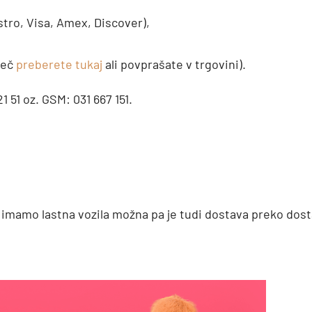
stro, Visa, Amex, Discover),
več
preberete tukaj
ali povprašate v trgovini).
1 51 oz. GSM: 031 667 151.
o imamo lastna vozila možna pa je tudi dostava preko dost