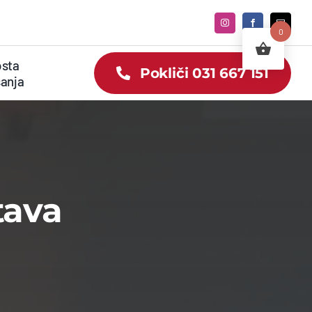
0
sta
Pokliči 031 667 151
anja
tava