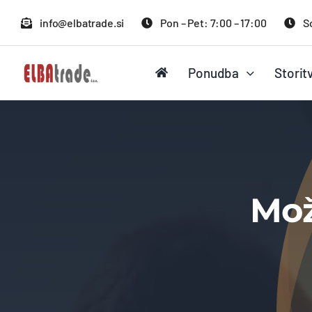
Skip
info@elbatrade.si
Pon – Pet: 7:00 – 17:00
S
to
content
Ponudba
Storit
Mož