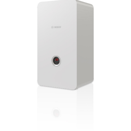
Pogosta
vprašanja