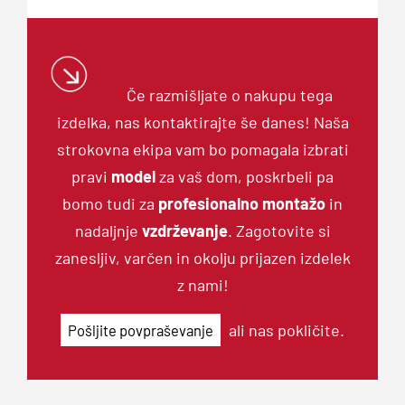
Če razmišljate o nakupu tega
izdelka, nas
kontaktirajte
še danes! Naša
strokovna ekipa vam bo pomagala izbrati
pravi
model
za vaš dom, poskrbeli pa
bomo tudi za
profesionalno montažo
in
nadaljnje
vzdrževanje
. Zagotovite si
zanesljiv, varčen in okolju prijazen izdelek
z nami!
ali nas
pokličite
.
Pošljite povpraševanje