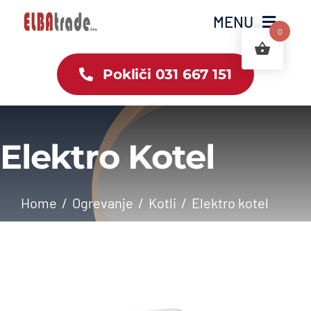
Skip
MENU
to
0
content
Pokliči 031 667 151
Domov
Ponudba
Elektro Kotel
Storitve
Kalkulatorji
Home
Ogrevanje
Kotli
Elektro kotel
O nas
Kontaktirajte
nas